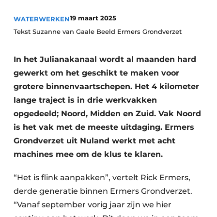
19 maart 2025
WATERWERKEN
Tekst Suzanne van Gaale Beeld Ermers Grondverzet
In het Julianakanaal wordt al maanden hard
gewerkt om het geschikt te maken voor
grotere binnenvaartschepen. Het 4 kilometer
Duurzaamheid & Innovatie
lange traject is in drie werkvakken
opgedeeld; Noord, Midden en Zuid. Vak Noord
Fundering
is het vak met de meeste uitdaging. Ermers
Kopen/Huren/Leasen
Grondverzet uit Nuland werkt met acht
machines mee om de klus te klaren.
Sloop & Recycling
“Het is flink aanpakken”, vertelt Rick Ermers,
Bouwtransport
derde generatie binnen Ermers Grondverzet.
Machines & Materieel
“Vanaf september vorig jaar zijn we hier