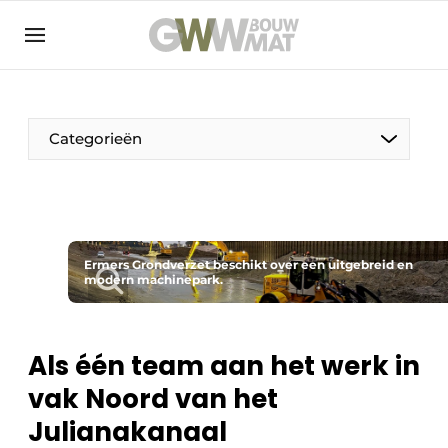
NL
EN
Categorieën
De Pen
Ermers Grondverzet beschikt over een uitgebreid en
Vrouw in de bouw
modern machinepark.
Als één team aan het werk in
vak Noord van het
Julianakanaal