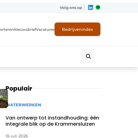
Volg ons op
Bedrijvenindex
erteren
Nieuwsbrief
Vacatures
Populair
en
WATERWERKEN
Van ontwerp tot instandhouding: één
integrale blik op de Krammersluizen
16 juli 2026