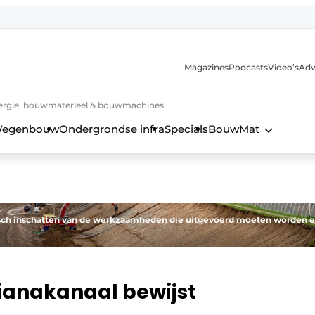
Magazines
Podcasts
Video’s
Adv
 energie, bouwmaterieel & bouwmachines
egenbouw
Ondergrondse infra
Specials
BouwMat
stisch inschatten van de werkzaamheden die uitgevoerd moeten worden 
ianakanaal bewijst