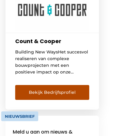
Count & Cooper
Building New WaysHet succesvol
realiseren van complexe
bouwprojecten met een
positieve impact op onze
samenleving, dát is wat ons drijft.
Projecten die essentieel zijn voor
onze gezondheid, welvaart en
Bekijk Bedrijfsprofiel
economie – van de versterking
van de Rotterdamse haven tot
de bescherming van Nederland
NIEUWSBRIEF
tegen overstromingen en de
ontwikkeling van duurzame
Meld u aan om nieuws &
energievoorzieningen. Onze