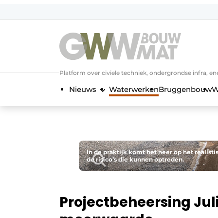
NL
EN
Platform over civiele techniek, ondergrondse infra,
Nieuws
Waterwerken
Bruggenbouw
W
In de praktijk komt het neer op het reali
de risico’s die kunnen optreden.
Projectbeheersing Jul