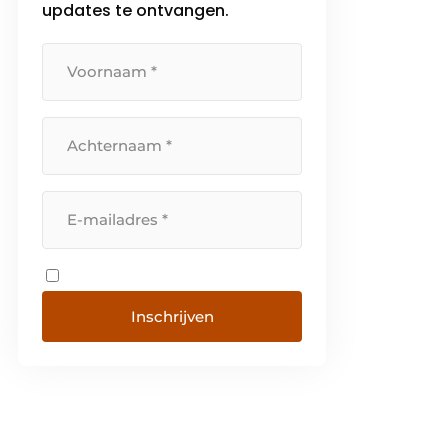
updates te ontvangen.
wereld verandert en […]
Inschrijven