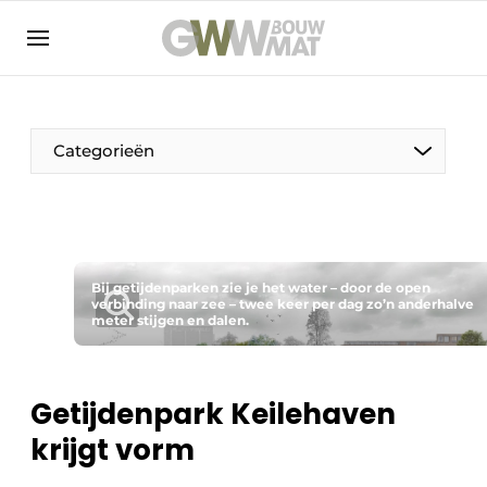
NL
EN
Categorieën
De Pen
Bij getijdenparken zie je het water – door de open
Vrouw in de bouw
verbinding naar zee – twee keer per dag zo’n anderhalve
meter stijgen en dalen.
Getijdenpark Keilehaven
krijgt vorm