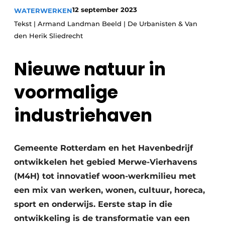
12 september 2023
WATERWERKEN
Tekst | Armand Landman Beeld | De Urbanisten & Van
den Herik Sliedrecht
Nieuwe natuur in
voormalige
Duurzaamheid & Innovatie
industriehaven
Fundering
Kopen/Huren/Leasen
Gemeente Rotterdam en het Havenbedrijf
ontwikkelen het gebied Merwe-Vierhavens
Sloop & Recycling
(M4H) tot innovatief woon-werkmilieu met
Bouwtransport
een mix van werken, wonen, cultuur, horeca,
sport en onderwijs. Eerste stap in die
Machines & Materieel
ontwikkeling is de transformatie van een