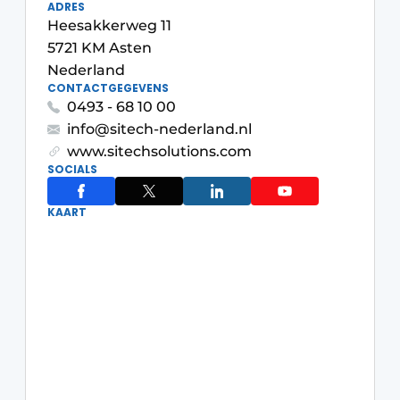
ADRES
Heesakkerweg 11
5721 KM Asten
Nederland
CONTACTGEGEVENS
0493 - 68 10 00
info@sitech-nederland.nl
www.sitechsolutions.com
Duurzaamheid & Innovatie
SOCIALS
Fundering
KAART
Kopen/Huren/Leasen
Sloop & Recycling
Bouwtransport
Machines & Materieel