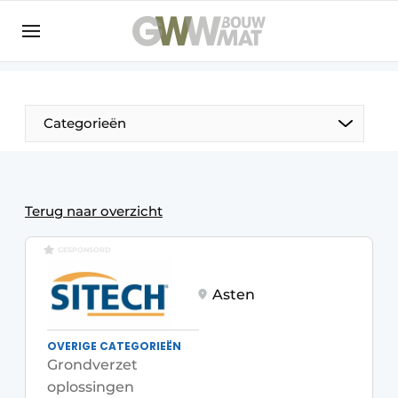
NL
EN
Categorieën
De Pen
Terug naar overzicht
Vrouw in de bouw
GESPONSORD
Asten
OVERIGE CATEGORIEËN
Grondverzet
oplossingen