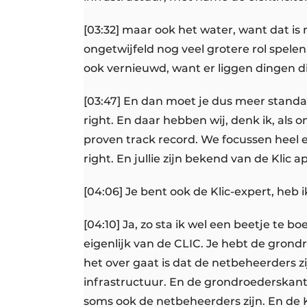
[03:32] maar ook het water, want dat is 
ongetwijfeld nog veel grotere rol spele
ook vernieuwd, want er liggen dingen die
[03:47] En dan moet je dus meer standaa
right. En daar hebben wij, denk ik, als o
proven track record. We focussen heel e
right. En jullie zijn bekend van de Klic a
[04:06] Je bent ook de Klic-expert, heb i
[04:10] Ja, zo sta ik wel een beetje te boe
eigenlijk van de CLIC. Je hebt de gro
het over gaat is dat de netbeheerders 
infrastructuur. En de grondroederskant
soms ook de netbeheerders zijn. En de 