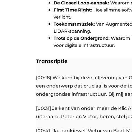
De Closed Loop-aanpak:
Waarom da
First Time Right:
Hoe slimme softw
verlicht.
Toekomstmuziek:
Van Augmented Re
LiDAR-scanning.
Trots op de Ondergrond:
Waarom Ne
voor digitale infrastructuur.
Transcriptie
[00:18] Welkom bij deze aflevering va
een onderwerp dat cruciaal is voor de t
ondergrondse infrastructuur. Bij mij aa
[00:31] Je kent van onder meer de Klic 
uiteraard. Peter en Victor, heren, stel je
[00:41] Ja, dankjewel. Victor van Baal,