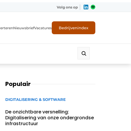
Volg ons op
Bedrijvenindex
erteren
Nieuwsbrief
Vacatures
Populair
DIGITALISERING & SOFTWARE
De onzichtbare versnelling:
Digitalisering van onze ondergrondse
infrastructuur