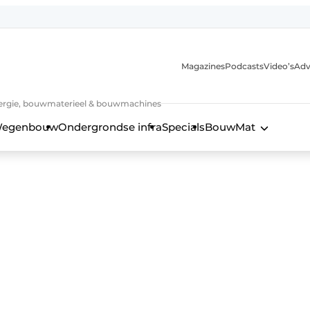
Magazines
Podcasts
Video’s
Adv
 energie, bouwmaterieel & bouwmachines
egenbouw
Ondergrondse infra
Specials
BouwMat