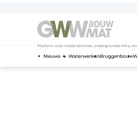
NL
EN
Platform over civiele techniek, ondergrondse infra,
Nieuws
Waterwerken
Bruggenbouw
W