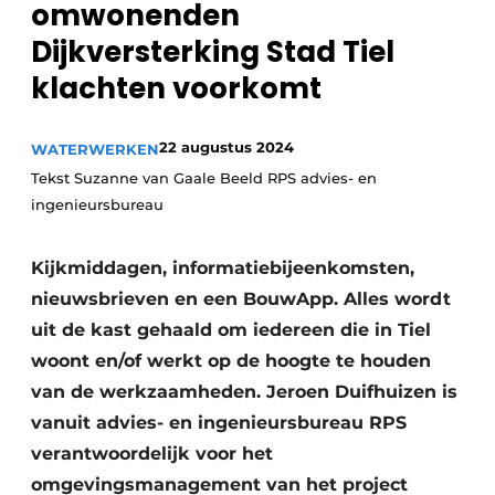
omwonenden
Dijkversterking Stad Tiel
klachten voorkomt
22 augustus 2024
WATERWERKEN
Tekst Suzanne van Gaale Beeld RPS advies- en
ingenieursbureau
Duurzaamheid & Innovatie
Fundering
Kijkmiddagen, informatiebijeenkomsten,
nieuwsbrieven en een BouwApp. Alles wordt
Kopen/Huren/Leasen
uit de kast gehaald om iedereen die in Tiel
Sloop & Recycling
woont en/of werkt op de hoogte te houden
van de werkzaamheden. Jeroen Duifhuizen is
Bouwtransport
vanuit advies- en ingenieursbureau RPS
verantwoordelijk voor het
Machines & Materieel
omgevingsmanagement van het project