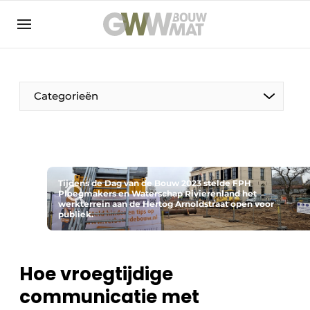
NL
EN
Categorieën
De Pen
Tijdens de Dag van de Bouw 2023 stelde FPH
Vrouw in de bouw
Ploegmakers en Waterschap Rivierenland het
werkterrein aan de Hertog Arnoldstraat open voor
publiek.
Hoe vroegtijdige
communicatie met