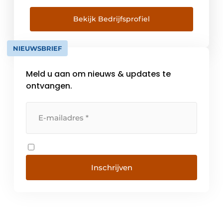
door het leveren van oplossingen die niet
alleen voldoen aan uw behoeften, maar deze
Bekijk Bedrijfsprofiel
overtreffen. Bij RPS draait alles om het
leveren van […]
NIEUWSBRIEF
Meld u aan om nieuws & updates te
ontvangen.
Inschrijven