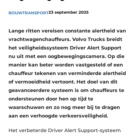
23 september 2025
BOUWTRANSPORT
Lange ritten vereisen constante alertheid van
vrachtwagenchauffeurs. Volvo Trucks breidt
het veiligheidssysteem Driver Alert Support
nu uit met een oogbewegingscamera. Op die
Duurzaamheid & Innovatie
manier kan beter worden vastgesteld of een
Fundering
chauffeur tekenen van verminderde alertheid
of vermoeidheid vertoont. Het doel van dit
Kopen/Huren/Leasen
geavanceerdere systeem is om chauffeurs te
Sloop & Recycling
ondersteunen door hen op tijd te
waarschuwen en zo nog meer bij te dragen
Bouwtransport
aan een verhoogde verkeersveiligheid.
Machines & Materieel
Het verbeterde Driver Alert Support-systeem