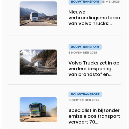
BOUWTRANSPORT
18 MEI 2026
Nieuwe
verbrandingsmotoren
van Volvo Trucks:
brandstofefficiënt en
geschikt voor
alternatieve
brandstoffen
BOUWTRANSPORT
6 NOVEMBER 2025
Volvo Trucks zet in op
verdere besparing
van brandstof en
CO2-uitstoot met
stop-start-
motortechnologie
BOUWTRANSPORT
19 SEPTEMBER 2025
Specialist in bijzonder
emissieloos transport
vervoert 70
waterkerende