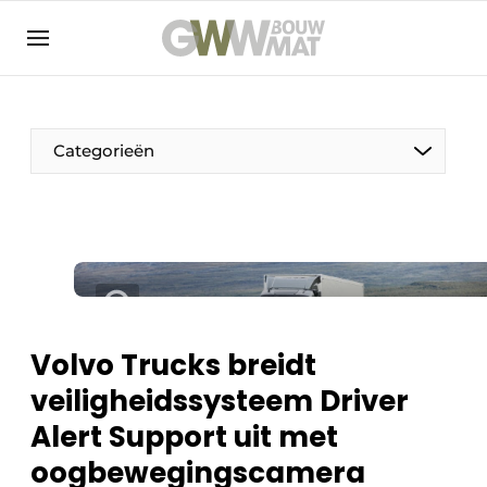
NL
EN
Categorieën
De Pen
Vrouw in de bouw
Volvo Trucks breidt
veiligheidssysteem Driver
Alert Support uit met
oogbewegingscamera