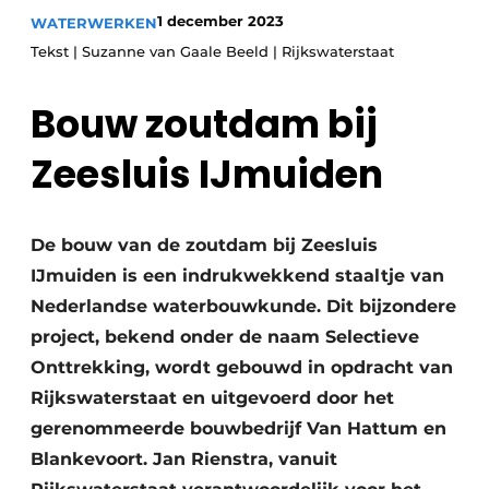
1 december 2023
WATERWERKEN
Tekst | Suzanne van Gaale Beeld | Rijkswaterstaat
Bouw zoutdam bij
Zeesluis IJmuiden
Duurzaamheid & Innovatie
De bouw van de zoutdam bij Zeesluis
Fundering
IJmuiden is een indrukwekkend staaltje van
Kopen/Huren/Leasen
Nederlandse waterbouwkunde. Dit bijzondere
project, bekend onder de naam Selectieve
Sloop & Recycling
Onttrekking, wordt gebouwd in opdracht van
Rijkswaterstaat en uitgevoerd door het
Bouwtransport
gerenommeerde bouwbedrijf Van Hattum en
Machines & Materieel
Blankevoort. Jan Rienstra, vanuit