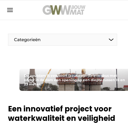
NL
EN
Categorieën
De Pen
De zoutdam is een soort (zoutwater)brievenbus met
Vrouw in de bouw
onder in de dam een opening op een diepte tussen 16 en
23 meter.
Een innovatief project voor
waterkwaliteit en veiligheid