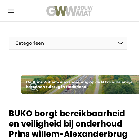
NL
EN
Categorieën
De Pen
De Prins Willem-Alexanderbrug op de N323 is de enige
Vrouw in de bouw
betonnen tuibrug in Nederland.
BUKO borgt bereikbaarheid
en veiligheid bij onderhoud
Prins willem-Alexanderbrug