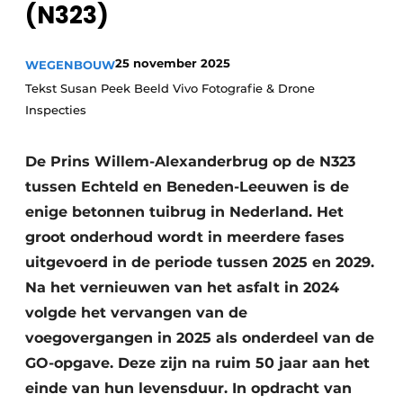
(N323)
25 november 2025
WEGENBOUW
Tekst Susan Peek Beeld Vivo Fotografie & Drone
Inspecties
De Prins Willem-Alexanderbrug op de N323
Duurzaamheid & Innovatie
tussen Echteld en Beneden-Leeuwen is de
Fundering
enige betonnen tuibrug in Nederland. Het
groot onderhoud wordt in meerdere fases
Kopen/Huren/Leasen
uitgevoerd in de periode tussen 2025 en 2029.
Na het vernieuwen van het asfalt in 2024
Sloop & Recycling
volgde het vervangen van de
Bouwtransport
voegovergangen in 2025 als onderdeel van de
GO-opgave. Deze zijn na ruim 50 jaar aan het
Machines & Materieel
einde van hun levensduur. In opdracht van