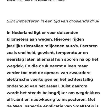
Slim inspecteren in een tijd van groeiende druk
In Nederland ligt er voor duizenden
kilometers aan wegen. Hierover rijden
Duurzaamheid & Innovatie
jaarlijks tientallen miljoenen auto’s. Factoren
zoals snelheid, gewicht, temperatuur en
Fundering
neerslag laten allemaal hun sporen na op het
wegdek. En die druk neemt alleen maar
Kopen/Huren/Leasen
verder toe met de opmars van zwaardere
Sloop & Recycling
elektrische voertuigen en het achterstallig
onderhoud van het areaal. Juist daarom
Bouwtransport
wordt het steeds belangrijker om wegdekken
Machines & Materieel
efficiënt en nauwkeurig te inspecteren. Met
de Weg Inspectie Applicatie van SmallToGo is