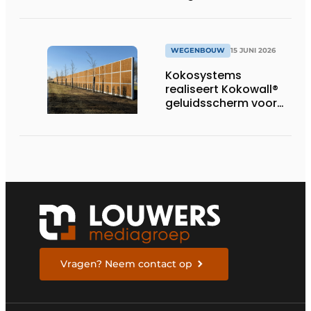
toekomstbestendige
provinciale weg
WEGENBOUW
15 JUNI 2026
Kokosystems
realiseert Kokowall®
geluidsscherm voor
woonwijk langs A28
Vragen? Neem contact op