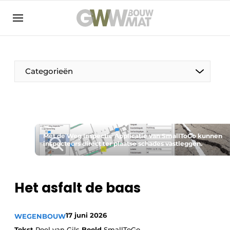
NL
EN
Categorieën
De Pen
Met de Weg Inspectie Applicatie van SmallToGo kunnen
Vrouw in de bouw
inspecteurs direct ter plaatse schades vastleggen.
Het asfalt de baas
17 juni 2026
WEGENBOUW
Tekst
Roel van Gils
Beeld
SmallToGo