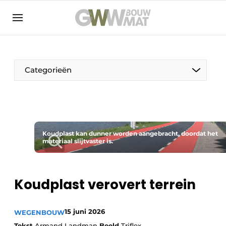
NL
EN
Categorieën
De Pen
Koudplast kan dunner worden aangebracht, doordat het
Vrouw in de bouw
materiaal slijtvaster is.
Koudplast verovert terrein
15 juni 2026
WEGENBOUW
Tekst
Armand Landman
Beeld
Triflex