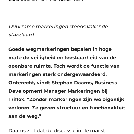
Duurzame markeringen steeds vaker de
standaard
Goede wegmarkeringen bepalen in hoge
Duurzaamheid & Innovatie
mate de veiligheid en leesbaarheid van de
openbare ruimte. Toch wordt de functie van
Fundering
markeringen sterk ondergewaardeerd.
Onterecht, vindt Stephan Daams, Business
Kopen/Huren/Leasen
Development Manager Markeringen bij
Sloop & Recycling
Triflex. “Zonder markeringen zijn we eigenlijk
verloren. Ze geven structuur en functionaliteit
Bouwtransport
aan de weg.”
Machines & Materieel
Daams ziet dat de discussie in de markt