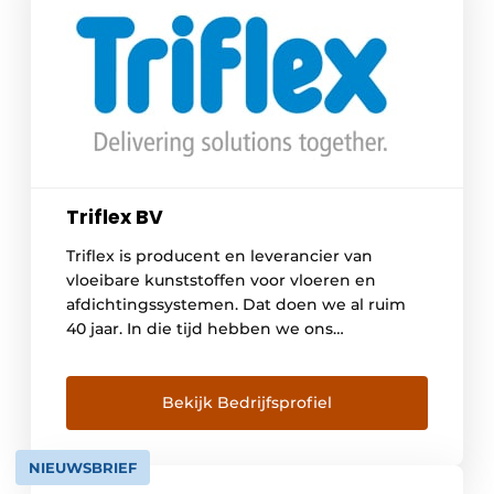
Triflex BV
Triflex is producent en leverancier van
vloeibare kunststoffen voor vloeren en
afdichtingssystemen. Dat doen we al ruim
40 jaar. In die tijd hebben we ons
gespecialiseerd in het afdichten en
beschermen van wegen, infrastructuur,
parkeergarages, balkons, terrassen en
Bekijk Bedrijfsprofiel
daken. Onze systemen zijn volledig
gewapend en scheuroverbruggend.
NIEUWSBRIEF
Kwaliteit staat bij ons op nummer één. Daar