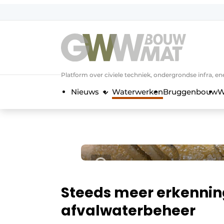
NL
EN
Platform over civiele techniek, ondergrondse infra,
Nieuws
Waterwerken
Bruggenbouw
W
Steeds meer erkenning
afvalwaterbeheer