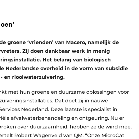
doen’
e groene ‘vrienden’ van Macero, namelijk de
urvreters. Zij doen dankbaar werk in menig
eringsinstallatie. Het belang van biologisch
e Nederlandse overheid in de vorm van subsidie
- en rioolwaterzuivering.
 markt met hun groene en duurzame oplossingen voor
uiveringsinstallaties. Dat doet zij in nauwe
ices Nederland. Deze laatste is specialist in
iële afvalwaterbehandeling en ontgeuring. Nu er
sproken over duurzaamheid, hebben ze de wind mee.
vertelt Robert Wagenveld van QM. “Onze MicroCat