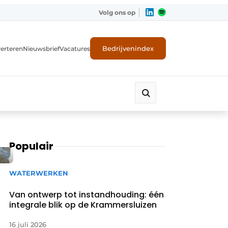
Volg ons op
Bedrijvenindex
erteren
Nieuwsbrief
Vacatures
Populair
WATERWERKEN
Van ontwerp tot instandhouding: één
integrale blik op de Krammersluizen
16 juli 2026