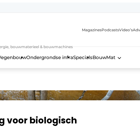
Magazines
Podcasts
Video’s
Adv
 energie, bouwmaterieel & bouwmachines
egenbouw
Ondergrondse infra
Specials
BouwMat
 voor biologisch