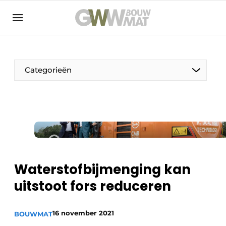
NL
EN
Categorieën
De Pen
Vrouw in de bouw
Waterstofbijmenging kan
uitstoot fors reduceren
16 november 2021
BOUWMAT