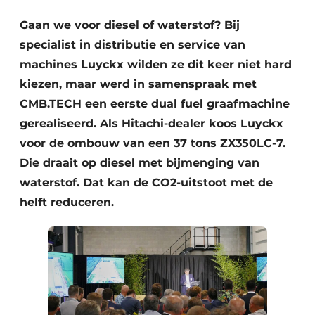
Gaan we voor diesel of waterstof? Bij
specialist in distributie en service van
machines Luyckx wilden ze dit keer niet hard
kiezen, maar werd in samenspraak met
CMB.TECH een eerste dual fuel graafmachine
gerealiseerd. Als Hitachi-dealer koos Luyckx
Duurzaamheid & Innovatie
voor de ombouw van een 37 tons ZX350LC-7.
Die draait op diesel met bijmenging van
Fundering
waterstof. Dat kan de CO2-uitstoot met de
Kopen/Huren/Leasen
helft reduceren.
Sloop & Recycling
Bouwtransport
Machines & Materieel