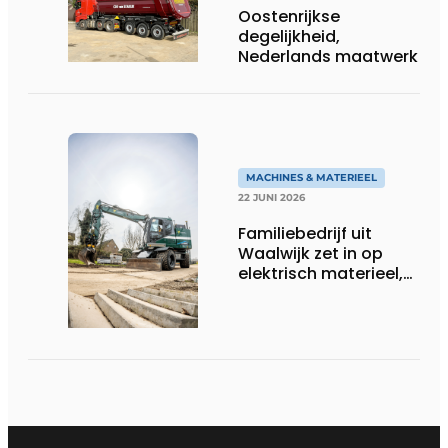
Oostenrijkse
degelijkheid,
Nederlands maatwerk
MACHINES & MATERIEEL
22 JUNI 2026
Familiebedrijf uit
Waalwijk zet in op
elektrisch materieel,
maar blijft nuchter
over tempo, techniek
en rendement