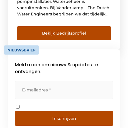
pompinstallaties Waterbeheer is
vooruitdenken. Bij Vanderkamp – The Dutch
Water Engineers begrijpen we dat tijdelijke
pompinstallaties méér zijn dan alleen een
technische oplossing; ze zijn een cruciaal
onderdeel van infrastructuur, waterbouw en
Bekijk Bedrijfsprofiel
industrie. Daarom bieden wij
maatwerkoplossingen voor tijdelijke
NIEUWSBRIEF
pompinstallaties in oppervlaktewater,
rioolwater, koel- en proceswater en
Meld u aan om nieuws & updates te
bluswater. Met meer dan […]
ontvangen.
Inschrijven