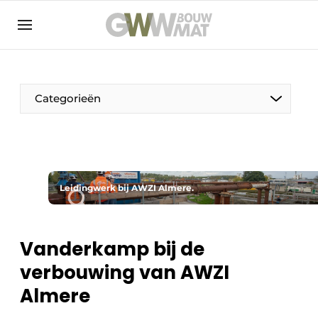
NL
EN
Categorieën
De Pen
Leidingwerk bij AWZI Almere.
Vrouw in de bouw
Vanderkamp bij de
verbouwing van AWZI
Almere