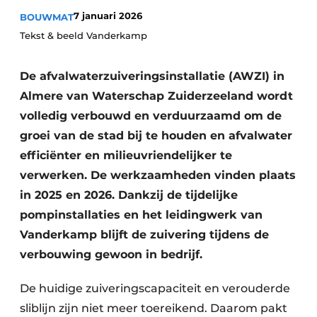
7 januari 2026
BOUWMAT
Tekst & beeld Vanderkamp
De afvalwaterzuiveringsinstallatie (AWZI) in
Almere van Waterschap Zuiderzeeland wordt
volledig verbouwd en verduurzaamd om de
Duurzaamheid & Innovatie
groei van de stad bij te houden en afvalwater
efficiënter en milieuvriendelijker te
Fundering
verwerken. De werkzaamheden vinden plaats
in 2025 en 2026. Dankzij de tijdelijke
Kopen/Huren/Leasen
pompinstallaties en het leidingwerk van
Sloop & Recycling
Vanderkamp blijft de zuivering tijdens de
verbouwing gewoon in bedrijf.
Bouwtransport
De huidige zuiveringscapaciteit en verouderde
Machines & Materieel
sliblijn zijn niet meer toereikend. Daarom pakt