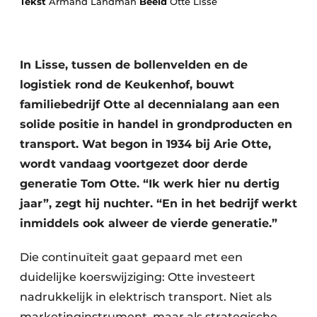
Tekst
Armand Landman
Beeld
Otte Lisse
In Lisse, tussen de bollenvelden en de
logistiek rond de Keukenhof, bouwt
familiebedrijf Otte al decennialang aan een
solide positie in handel in grondproducten en
Duurzaamheid & Innovatie
transport. Wat begon in 1934 bij Arie Otte,
wordt vandaag voortgezet door derde
Fundering
generatie Tom Otte. “Ik werk hier nu dertig
Kopen/Huren/Leasen
jaar”, zegt hij nuchter. “En in het bedrijf werkt
inmiddels ook alweer de vierde generatie.”
Sloop & Recycling
Die continuïteit gaat gepaard met een
Bouwtransport
duidelijke koerswijziging: Otte investeert
Machines & Materieel
nadrukkelijk in elektrisch transport. Niet als
marketinginstrument, maar als strategische