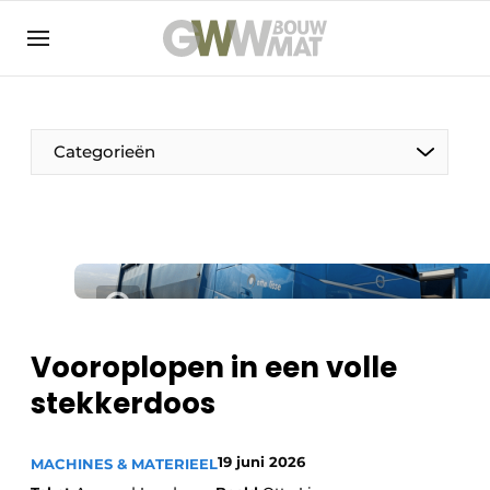
NL
EN
Categorieën
De Pen
Vrouw in de bouw
Vooroplopen in een volle
stekkerdoos
19 juni 2026
MACHINES & MATERIEEL