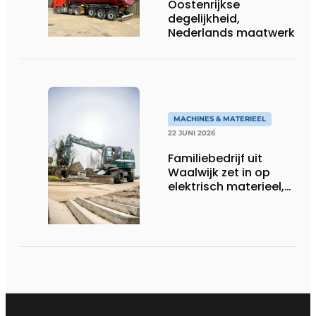
Oostenrijkse
degelijkheid,
Nederlands maatwerk
MACHINES & MATERIEEL
22 JUNI 2026
Familiebedrijf uit
Waalwijk zet in op
elektrisch materieel,
maar blijft nuchter
over tempo, techniek
en rendement