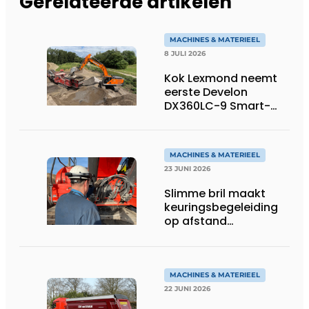
Gerelateerde artikelen
MACHINES & MATERIEEL
8 JULI 2026
Kok Lexmond neemt
eerste Develon
DX360LC-9 Smart-
rupsgraafmachine in
gebruik
MACHINES & MATERIEEL
23 JUNI 2026
Slimme bril maakt
keuringsbegeleiding
op afstand
persoonlijk én
efficiënt
MACHINES & MATERIEEL
22 JUNI 2026