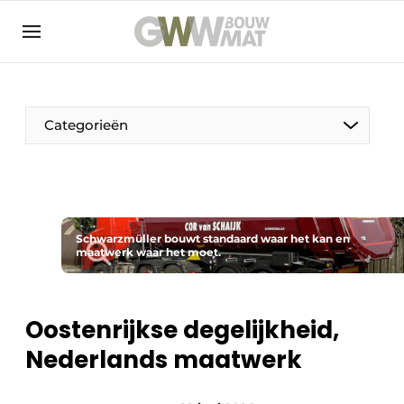
NL
EN
Categorieën
De Pen
Schwarzmüller bouwt standaard waar het kan en
Vrouw in de bouw
maatwerk waar het moet.
Oostenrijkse degelijkheid,
Nederlands maatwerk