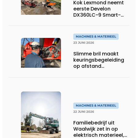
Kok Lexmond neemt
eerste Develon
DX360LC-9 Smart-
rupsgraafmachine in
gebruik
MACHINES & MATERIEEL
23 JUNI 2026
Slimme bril maakt
keuringsbegeleiding
op afstand
persoonlijk én
efficiënt
MACHINES & MATERIEEL
22 JUNI 2026
Familiebedrijf uit
Waalwijk zet in op
elektrisch materieel,