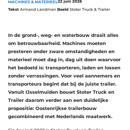
22 juni 2026
MACHINES & MATERIEEL
Tekst
Armand Landman
Beeld
Stoter Truck & Trailer
In de grond-, weg- en waterbouw draait alles
om betrouwbaarheid. Machines moeten
presteren onder zware omstandigheden en
Duurzaamheid & Innovatie
materieel moet dag in, dag uit doen waarvoor
het bedoeld is: transporteren, laden en lossen
Fundering
zonder verrassingen. Voor veel aannemers en
Kopen/Huren/Leasen
transporteurs begint dat bij de juiste trailer.
Vanuit IJsselmuiden bouwt Stoter Truck en
Sloop & Recycling
Trailer daarom verder aan een duidelijke
Bouwtransport
propositie: Oostenrijkse trailerbouw
gecombineerd met Nederlands maatwerk.
Machines & Materieel