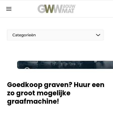
NL
EN
Categorieën
De Pen
Vrouw in de bouw
Goedkoop graven? Huur een
zo groot mogelijke
graafmachine!