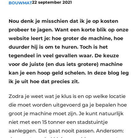
22 september 2021
BOUWMAT
Nou denk je misschien dat ik je op kosten
probeer te jagen. Want een korte blik op onze
website leert je: hoe groter de machine, hoe
duurder hij is om te huren. Toch is het
tegendeel in veel gevallen waar. De keuze
Duurzaamheid & Innovatie
voor de juiste (en dus iets grotere) machine
Fundering
kan je een hoop geld schelen. In deze blog leg
ik je uit hoe dat precies zit.
Kopen/Huren/Leasen
Zodra je weet wat je klus is en op welke locatie
Sloop & Recycling
die moet worden uitgevoerd ga je bepalen hoe
groot je machine moet zijn. Je kunt natuurlijk
Bouwtransport
niet met een 15 tonner een stadstuintje
Machines & Materieel
aanleggen. Dat gaat nooit passen. Andersom: