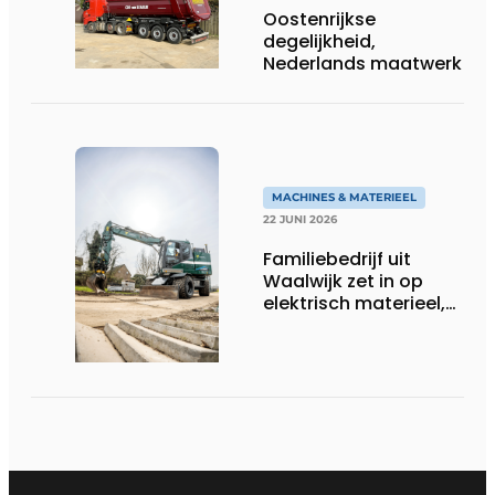
Oostenrijkse
degelijkheid,
Nederlands maatwerk
MACHINES & MATERIEEL
22 JUNI 2026
Familiebedrijf uit
Waalwijk zet in op
elektrisch materieel,
maar blijft nuchter
over tempo, techniek
en rendement