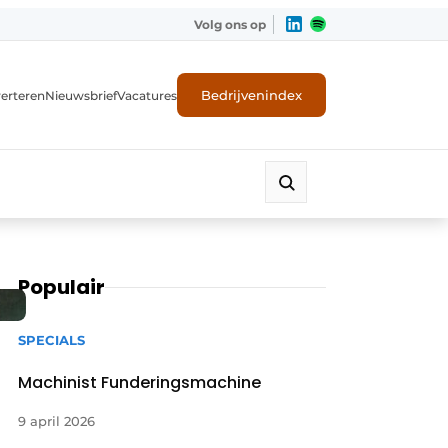
Volg ons op
Bedrijvenindex
erteren
Nieuwsbrief
Vacatures
Populair
SPECIALS
Machinist Funderingsmachine
9 april 2026