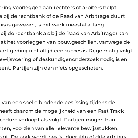
ering voorleggen aan rechters of arbiters helpt
re bij de rechtbank of de Raad van Arbitrage duurt
nnis is gewezen, is het werk meestal al lang
bij de rechtbank als bij de Raad van Arbitrage)
kan
r dat het voorleggen van bouwgeschillen, vanwege de
rt geding niet altijd een succes is. Regelmatig volgt
bewijsvoering of deskundigenonderzoek nodig is en
eent. Partijen zijn dan niets opgeschoten.
s
van een snelle bindende beslissing tijdens de
 heeft daarom de mogelijkheid van een Fast Track
cedure verloopt als volgt. Partijen mogen hun
hten, voorzien van alle relevante bewijsstukken,
t. De zaak wordt beslist door één of drie arbiters