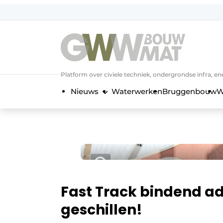
NL
EN
Platform over civiele techniek, ondergrondse infra,
Nieuws
Waterwerken
Bruggenbouw
W
Fast Track bindend a
geschillen!