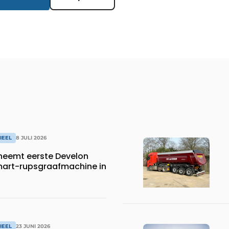
IEEL
8 JULI 2026
neemt eerste Develon
art-rupsgraafmachine in
IEEL
23 JUNI 2026