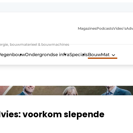
Magazines
Podcasts
Video’s
Adv
 energie, bouwmaterieel & bouwmachines
egenbouw
Ondergrondse infra
Specials
BouwMat
dvies: voorkom slepende