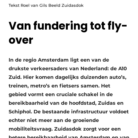
Tekst Roel van Gils Beeld Zuidasdok
Van fundering tot fly-
over
Duurzaamheid & Innovatie
In de regio Amsterdam ligt een van de
drukste verkeersaders van Nederland: de A10
Fundering
Zuid. Hier komen dagelijks duizenden auto’s,
treinen, metro’s en fietsers samen. Het
Kopen/Huren/Leasen
gebied vormt een cruciale schakel in de
Sloop & Recycling
bereikbaarheid van de hoofdstad, Zuidas en
Schiphol. De bestaande infrastructuur voldoet
Bouwtransport
echter niet meer aan de groeiende
Machines & Materieel
mobiliteitsvraag. Zuidasdok zorgt voor een
betere bereikbaarheid van Amsterdam en van