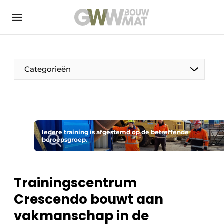
NL
EN
Categorieën
De Pen
Iedere training is afgestemd op de betreffende
Vrouw in de bouw
beroepsgroep.
Trainingscentrum
Crescendo bouwt aan
vakmanschap in de