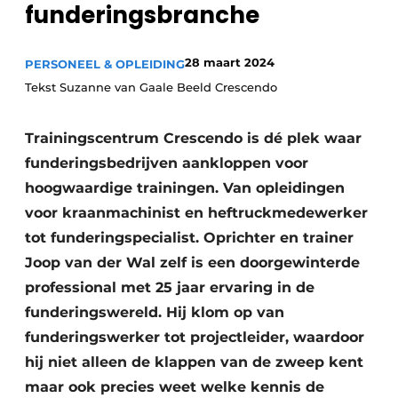
funderingsbranche
28 maart 2024
PERSONEEL & OPLEIDING
Tekst Suzanne van Gaale Beeld Crescendo
Trainingscentrum Crescendo is dé plek waar
funderingsbedrijven aankloppen voor
Duurzaamheid & Innovatie
hoogwaardige trainingen. Van opleidingen
Fundering
voor kraanmachinist en heftruckmedewerker
tot funderingspecialist. Oprichter en trainer
Kopen/Huren/Leasen
Joop van der Wal zelf is een doorgewinterde
professional met 25 jaar ervaring in de
Sloop & Recycling
funderingswereld. Hij klom op van
Bouwtransport
funderingswerker tot projectleider, waardoor
hij niet alleen de klappen van de zweep kent
Machines & Materieel
maar ook precies weet welke kennis de