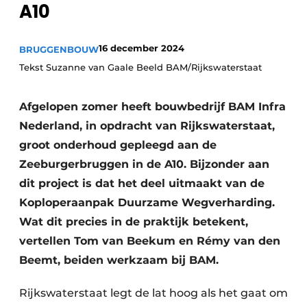
A10
16 december 2024
BRUGGENBOUW
Tekst Suzanne van Gaale Beeld BAM/Rijkswaterstaat
Afgelopen zomer heeft bouwbedrijf BAM Infra
Nederland, in opdracht van Rijkswaterstaat,
Duurzaamheid & Innovatie
groot onderhoud gepleegd aan de
Fundering
Zeeburgerbruggen in de A10. Bijzonder aan
dit project is dat het deel uitmaakt van de
Kopen/Huren/Leasen
Koploperaanpak Duurzame Wegverharding.
Wat dit precies in de praktijk betekent,
Sloop & Recycling
vertellen Tom van Beekum en Rémy van den
Bouwtransport
Beemt, beiden werkzaam bij BAM.
Machines & Materieel
Rijkswaterstaat legt de lat hoog als het gaat om