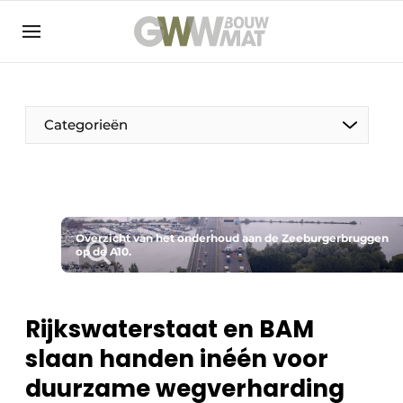
NL
EN
Categorieën
De Pen
Overzicht van het onderhoud aan de Zeeburgerbruggen
Vrouw in de bouw
op de A10.
Rijkswaterstaat en BAM
slaan handen inéén voor
duurzame wegverharding