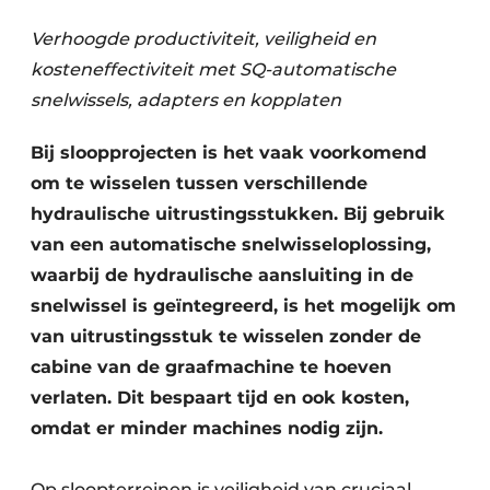
Verhoogde productiviteit, veiligheid en
kosteneffectiviteit met SQ-automatische
snelwissels, adapters en kopplaten
Bij sloopprojecten is het vaak voorkomend
om te wisselen tussen verschillende
Duurzaamheid & Innovatie
hydraulische uitrustingsstukken. Bij gebruik
van een automatische snelwisseloplossing,
Fundering
waarbij de hydraulische aansluiting in de
snelwissel is geïntegreerd, is het mogelijk om
Kopen/Huren/Leasen
van uitrustingsstuk te wisselen zonder de
Sloop & Recycling
cabine van de graafmachine te hoeven
verlaten. Dit bespaart tijd en ook kosten,
Bouwtransport
omdat er minder machines nodig zijn.
Machines & Materieel
Op sloopterreinen is veiligheid van cruciaal