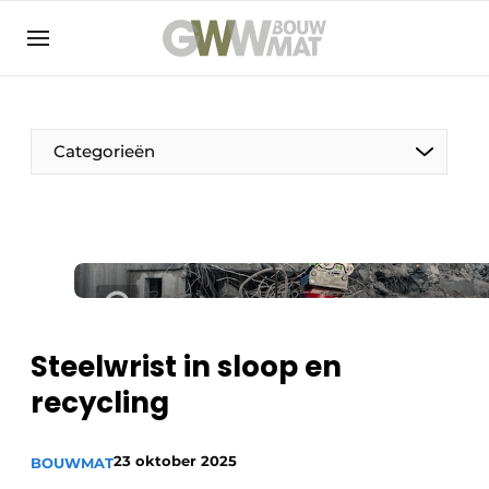
NL
EN
Categorieën
De Pen
Vrouw in de bouw
Steelwrist in sloop en
recycling
23 oktober 2025
BOUWMAT