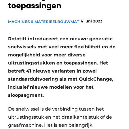
toepassingen
14 juni 2023
MACHINES & MATERIEEL
BOUWMAT
Rototilt introduceert een nieuwe generatie
snelwissels met veel meer flexibiliteit en de
Duurzaamheid & Innovatie
mogelijkheid voor meer diverse
uitrustingsstukken en toepassingen. Het
Fundering
betreft 41 nieuwe varianten in zowel
standaarduitvoering als met QuickChange,
Kopen/Huren/Leasen
inclusief nieuwe modellen voor het
Sloop & Recycling
sloopsegment.
Bouwtransport
De snelwissel is de verbinding tussen het
uitrustingsstuk en het draaikantelstuk of de
Machines & Materieel
graafmachine. Het is een belangrijk