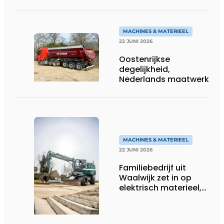
persoonlijk én
efficiënt
MACHINES & MATERIEEL
22 JUNI 2026
Oostenrijkse
degelijkheid,
Nederlands maatwerk
MACHINES & MATERIEEL
22 JUNI 2026
Familiebedrijf uit
Waalwijk zet in op
elektrisch materieel,
maar blijft nuchter
over tempo, techniek
en rendement