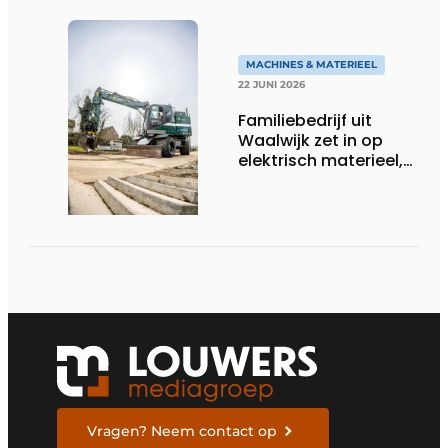
MACHINES & MATERIEEL
22 JUNI 2026
Familiebedrijf uit
Waalwijk zet in op
elektrisch materieel,
maar blijft nuchter
over tempo, techniek
en rendement
Vragen? Neem contact op