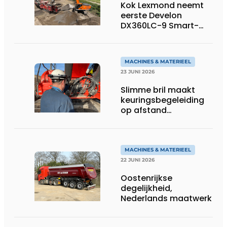
Kok Lexmond neemt
eerste Develon
DX360LC-9 Smart-
rupsgraafmachine in
gebruik
MACHINES & MATERIEEL
23 JUNI 2026
Slimme bril maakt
keuringsbegeleiding
op afstand
persoonlijk én
efficiënt
MACHINES & MATERIEEL
22 JUNI 2026
Oostenrijkse
degelijkheid,
Nederlands maatwerk