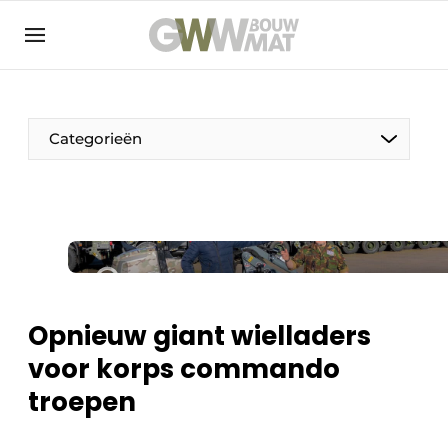
NL
EN
Categorieën
De Pen
Vrouw in de bouw
Opnieuw giant wielladers
voor korps commando
troepen