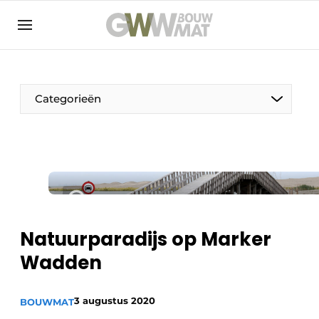
NL
EN
Categorieën
De Pen
Vrouw in de bouw
Natuurparadijs op Marker
Wadden
3 augustus 2020
BOUWMAT