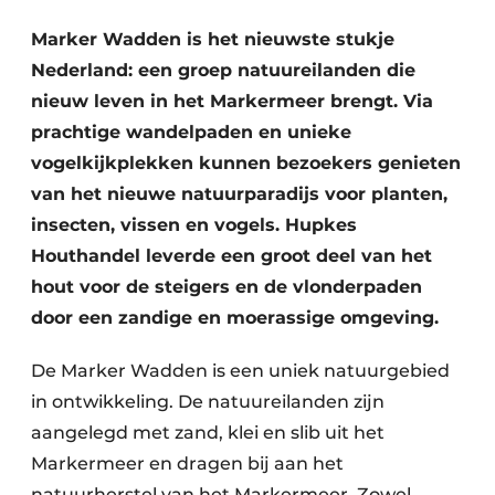
Marker Wadden is het nieuwste stukje
Nederland: een groep natuureilanden die
nieuw leven in het Markermeer brengt. Via
prachtige wandelpaden en unieke
vogelkijkplekken kunnen bezoekers genieten
van het nieuwe natuurparadijs voor planten,
Duurzaamheid & Innovatie
insecten, vissen en vogels. Hupkes
Houthandel leverde een groot deel van het
Fundering
hout voor de steigers en de vlonderpaden
Kopen/Huren/Leasen
door een zandige en moerassige omgeving.
Sloop & Recycling
De Marker Wadden is een uniek natuurgebied
in ontwikkeling. De natuureilanden zijn
Bouwtransport
aangelegd met zand, klei en slib uit het
Machines & Materieel
Markermeer en dragen bij aan het
natuurherstel van het Markermeer. Zowel