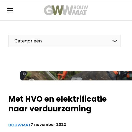
NL
EN
Categorieën
De Pen
Vrouw in de bouw
Met HVO en elektrificatie
naar verduurzaming
7 november 2022
BOUWMAT