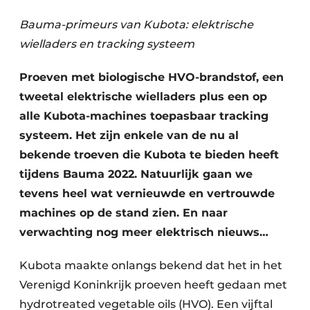
Bauma-primeurs van Kubota: elektrische
wielladers en tracking systeem
Proeven met biologische HVO-brandstof, een
tweetal elektrische wielladers plus een op
alle Kubota-machines toepasbaar tracking
Duurzaamheid & Innovatie
systeem. Het zijn enkele van de nu al
bekende troeven die Kubota te bieden heeft
Fundering
tijdens Bauma 2022. Natuurlijk gaan we
tevens heel wat vernieuwde en vertrouwde
Kopen/Huren/Leasen
machines op de stand zien. En naar
Sloop & Recycling
verwachting nog meer elektrisch nieuws…
Bouwtransport
Kubota maakte onlangs bekend dat het in het
Verenigd Koninkrijk proeven heeft gedaan met
Machines & Materieel
hydrotreated vegetable oils (HVO). Een vijftal