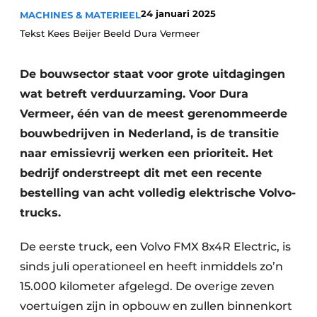
24 januari 2025
MACHINES & MATERIEEL
Tekst Kees Beijer Beeld Dura Vermeer
De bouwsector staat voor grote uitdagingen
wat betreft verduurzaming. Voor Dura
Vermeer, één van de meest gerenommeerde
bouwbedrijven in Nederland, is de transitie
Duurzaamheid & Innovatie
naar emissievrij werken een prioriteit. Het
Fundering
bedrijf onderstreept dit met een recente
bestelling van acht volledig elektrische Volvo-
Kopen/Huren/Leasen
trucks.
Sloop & Recycling
De eerste truck, een Volvo FMX 8x4R Electric, is
Bouwtransport
sinds juli operationeel en heeft inmiddels zo’n
15.000 kilometer afgelegd. De overige zeven
Machines & Materieel
voertuigen zijn in opbouw en zullen binnenkort