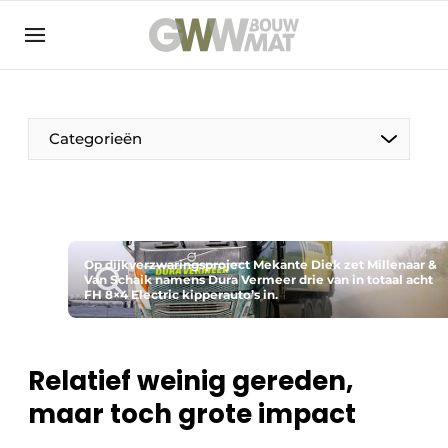
NL
EN
Categorieën
De Pen
Op dijkverzwaringsproject Mekante Diek zet Millenaar &
Vrouw in de bouw
Van Schaik namens Dura Vermeer drie van in totaal acht
FH 8×4 Electric kipperauto’s in.
Relatief weinig gereden,
maar toch grote impact