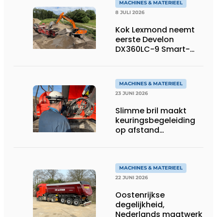
MACHINES & MATERIEEL
8 JULI 2026
Kok Lexmond neemt
eerste Develon
DX360LC-9 Smart-
rupsgraafmachine in
gebruik
MACHINES & MATERIEEL
23 JUNI 2026
Slimme bril maakt
keuringsbegeleiding
op afstand
persoonlijk én
efficiënt
MACHINES & MATERIEEL
22 JUNI 2026
Oostenrijkse
degelijkheid,
Nederlands maatwerk