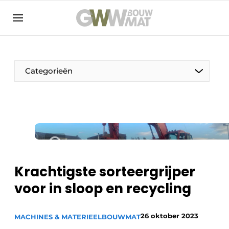
NL
EN
Categorieën
De Pen
Vrouw in de bouw
Krachtigste sorteergrijper
voor in sloop en recycling
26 oktober 2023
MACHINES & MATERIEEL
BOUWMAT