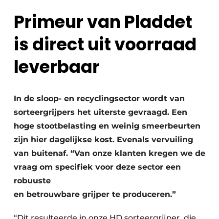
Primeur van Pladdet
is direct uit voorraad
leverbaar
Duurzaamheid & Innovatie
In de sloop- en recyclingsector wordt van
sorteergrijpers het uiterste gevraagd. Een
Fundering
hoge stootbelasting en weinig smeerbeurten
Kopen/Huren/Leasen
zijn hier dagelijkse kost. Evenals vervuiling
van buitenaf. “Van onze klanten kregen we de
Sloop & Recycling
vraag om specifiek voor deze sector een
robuuste
Bouwtransport
en betrouwbare grijper te produceren.”
Machines & Materieel
“Dit resulteerde in onze HD sorteergrijper, die