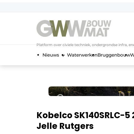
NL
EN
Platform over civiele techniek, ondergrondse infra,
Nieuws
Waterwerken
Bruggenbouw
W
Kobelco SK140SRLC-5 
Jelle Rutgers