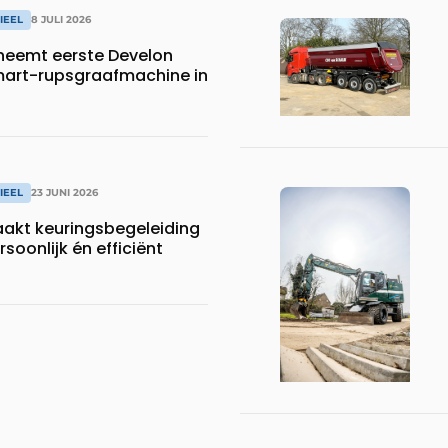
IEEL
8 JULI 2026
neemt eerste Develon
art-rupsgraafmachine in
IEEL
23 JUNI 2026
aakt keuringsbegeleiding
soonlijk én efficiënt