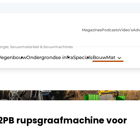
Magazines
Podcasts
Video’s
Adv
 energie, bouwmaterieel & bouwmachines
egenbouw
Ondergrondse infra
Specials
BouwMat
2PB rupsgraafmachine voor