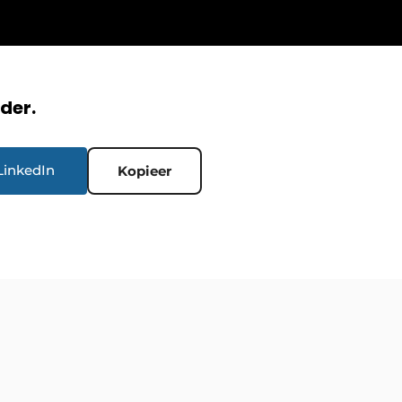
rder.
LinkedIn
Kopieer