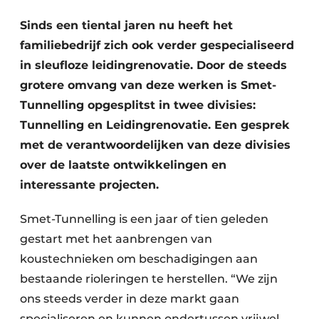
Sinds een tiental jaren nu heeft het
familiebedrijf zich ook verder gespecialiseerd
in sleufloze leidingrenovatie. Door de steeds
grotere omvang van deze werken is Smet-
Tunnelling opgesplitst in twee divisies:
Tunnelling en Leidingrenovatie. Een gesprek
Duurzaamheid & Innovatie
met de verantwoordelijken van deze divisies
over de laatste ontwikkelingen en
Fundering
interessante projecten.
Kopen/Huren/Leasen
Smet-Tunnelling is een jaar of tien geleden
Sloop & Recycling
gestart met het aanbrengen van
koustechnieken om beschadigingen aan
Bouwtransport
bestaande rioleringen te herstellen. “We zijn
Machines & Materieel
ons steeds verder in deze markt gaan
specialiseren en kunnen ondertussen vrijwel