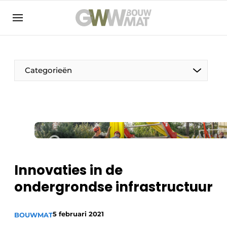
NL
EN
Categorieën
De Pen
Vrouw in de bouw
Innovaties in de
ondergrondse infrastructuur
5 februari 2021
BOUWMAT