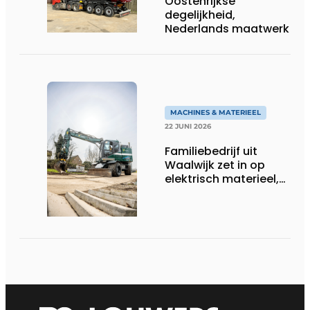
Oostenrijkse
degelijkheid,
Nederlands maatwerk
MACHINES & MATERIEEL
22 JUNI 2026
Familiebedrijf uit
Waalwijk zet in op
elektrisch materieel,
maar blijft nuchter
over tempo, techniek
en rendement