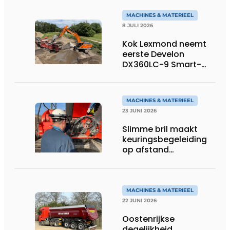
MACHINES & MATERIEEL
8 JULI 2026
Kok Lexmond neemt
eerste Develon
DX360LC-9 Smart-
rupsgraafmachine in
gebruik
MACHINES & MATERIEEL
23 JUNI 2026
Slimme bril maakt
keuringsbegeleiding
op afstand
persoonlijk én
efficiënt
MACHINES & MATERIEEL
22 JUNI 2026
Oostenrijkse
degelijkheid,