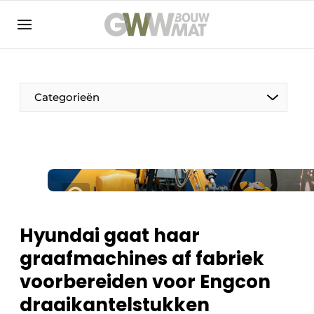
NL
EN
Categorieën
De Pen
Vrouw in de bouw
Hyundai gaat haar
graafmachines af fabriek
voorbereiden voor Engcon
draaikantelstukken