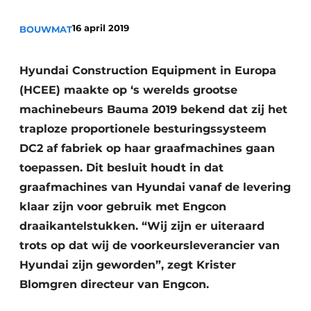
16 april 2019
BOUWMAT
Hyundai Construction Equipment in Europa
(HCEE) maakte op ‘s werelds grootse
machinebeurs Bauma 2019 bekend dat zij het
traploze proportionele besturingssysteem
Duurzaamheid & Innovatie
DC2 af fabriek op haar graafmachines gaan
Fundering
toepassen.
Dit besluit houdt in dat
graafmachines van Hyundai vanaf de levering
Kopen/Huren/Leasen
klaar zijn voor gebruik met Engcon
Sloop & Recycling
draaikantelstukken. “Wij zijn er uiteraard
trots op dat wij de voorkeursleverancier van
Bouwtransport
Hyundai zijn geworden”, zegt Krister
Blomgren directeur van Engcon.
Machines & Materieel