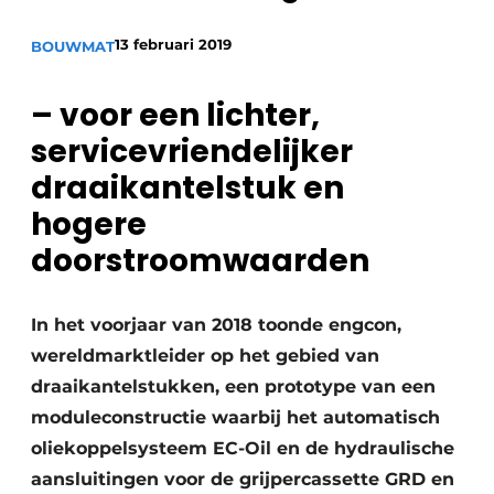
13 februari 2019
BOUWMAT
– voor een lichter,
servicevriendelijker
draaikantelstuk en
Duurzaamheid & Innovatie
hogere
doorstroomwaarden
Fundering
Kopen/Huren/Leasen
In het voorjaar van 2018 toonde engcon,
wereldmarktleider op het gebied van
Sloop & Recycling
draaikantelstukken, een prototype van een
Bouwtransport
moduleconstructie waarbij het automatisch
oliekoppelsysteem EC-Oil en de hydraulische
Machines & Materieel
aansluitingen voor de grijpercassette GRD en