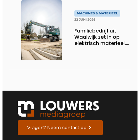
MACHINES & MATERIEEL
22 JUNI 2026
Familiebedrijf uit
Waalwijk zet in op
elektrisch materieel,
maar blijft nuchter
over tempo, techniek
en rendement
Vragen? Neem contact op