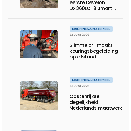
eerste Develon
DX360LC-9 Smart-
rupsgraafmachine in
gebruik
MACHINES & MATERIEEL
23 JUNI 2026
Slimme bril maakt
keuringsbegeleiding
op afstand
persoonlijk én
efficiënt
MACHINES & MATERIEEL
22 JUNI 2026
Oostenrijkse
degelijkheid,
Nederlands maatwerk