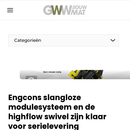
NL
EN
Categorieën
De Pen
Vrouw in de bouw
Engcons slangloze
modulesysteem en de
highflow swivel zijn klaar
voor serielevering