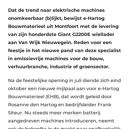
Dat de trend naar elektrische machines
onomkeerbaar (b)lijkt, bewijst e-Hartog
Bouwmaterieel uit Montfoort met de levering
van zijn honderdste Giant G2200E wiellader
aan Van Wijk Nieuwegein. Reden voor een
feestje in het nieuwe pand van deze specialist
Duurzaamheid & Innovatie
in emissievrije machines voor de bouw,
verhuurbranche, industrie of groensector.
Fundering
Na de feestelijke opening in juli diende zich eind
Kopen/Huren/Leasen
oktober een nieuwe mijlpaal aan voor e-Hartog
Sloop & Recycling
Bouwmaterieel (EHB), dat wordt geleid door
Rosanne den Hartog en bedrijfsleider Frank
Bouwtransport
Siteur. Nu steeds meer merken batterij
Machines & Materieel
aangedreven machines introduceren, neemt
ook de behoefte in de markt naar onafhankelijk