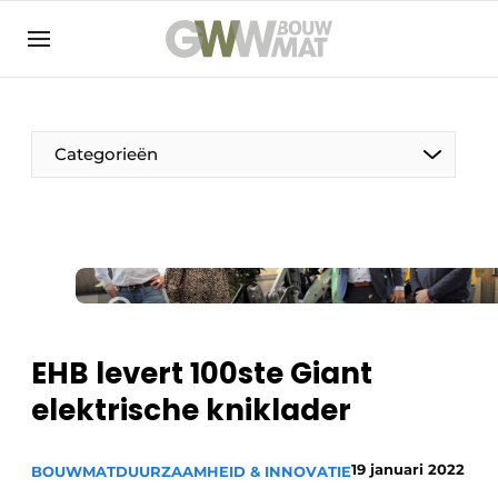
NL
EN
Categorieën
De Pen
Vrouw in de bouw
EHB levert 100ste Giant
elektrische kniklader
19 januari 2022
BOUWMAT
DUURZAAMHEID & INNOVATIE