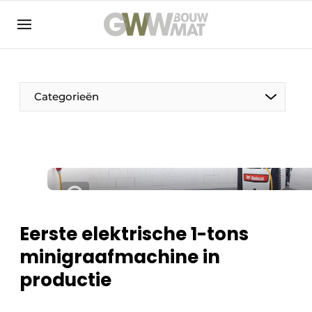
NL
EN
Categorieën
De Pen
Vrouw in de bouw
Eerste elektrische 1-tons
minigraafmachine in
productie