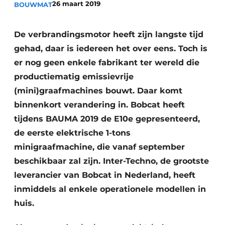
26 maart 2019
BOUWMAT
De verbrandingsmotor heeft zijn langste tijd
gehad, daar is iedereen het over eens. Toch is
er nog geen enkele fabrikant ter wereld die
productiematig emissievrije
(mini)graafmachines bouwt. Daar komt
Duurzaamheid & Innovatie
binnenkort verandering in. Bobcat heeft
Fundering
tijdens BAUMA 2019 de E10e gepresenteerd,
de eerste elektrische 1-tons
Kopen/Huren/Leasen
minigraafmachine, die vanaf september
beschikbaar zal zijn. Inter-Techno, de grootste
Sloop & Recycling
leverancier van Bobcat in Nederland, heeft
Bouwtransport
inmiddels al enkele operationele modellen in
huis.
Machines & Materieel