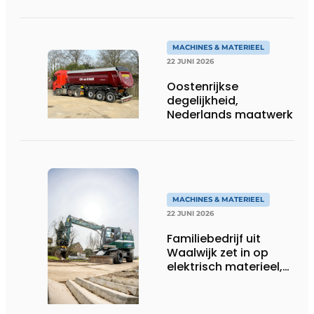
persoonlijk én
efficiënt
MACHINES & MATERIEEL
22 JUNI 2026
Oostenrijkse
degelijkheid,
Nederlands maatwerk
MACHINES & MATERIEEL
22 JUNI 2026
Familiebedrijf uit
Waalwijk zet in op
elektrisch materieel,
maar blijft nuchter
over tempo, techniek
en rendement