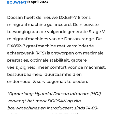
19 april 2023
BOUWMAT
Doosan heeft de nieuwe DX85R-7 8 tons
minigraafmachine gelanceerd. De nieuwste
toevoeging aan de volgende generatie Stage V
minigraafmachines van de Doosan-range. De
DX85R-7 graafmachine met verminderde
Duurzaamheid & Innovatie
achterzwenk (RTS) is ontworpen om maximale
Fundering
prestaties, optimale stabiliteit, grotere
veelzijdigheid, meer comfort voor de machinist,
Kopen/Huren/Leasen
bestuurbaarheid, duurzaamheid en
onderhoud- & servicegemak te bieden.
Sloop & Recycling
(Opmerking: Hyundai Doosan Infracore (HDI)
Bouwtransport
vervangt het merk DOOSAN op zijn
Machines & Materieel
bouwmachines en introduceert sinds 14-03-