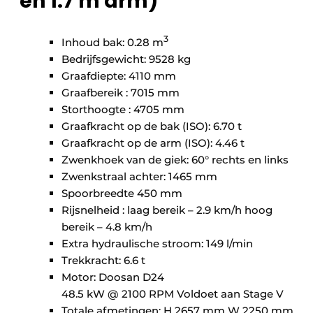
en 1.7 m arm)
3
Inhoud bak: 0.28 m
Bedrijfsgewicht: 9528 kg
Graafdiepte: 4110 mm
Graafbereik : 7015 mm
Storthoogte : 4705 mm
Graafkracht op de bak (ISO): 6.70 t
Graafkracht op de arm (ISO): 4.46 t
Zwenkhoek van de giek: 60° rechts en links
Zwenkstraal achter: 1465 mm
Spoorbreedte 450 mm
Rijsnelheid : laag bereik – 2.9 km/h hoog
bereik – 4.8 km/h
Extra hydraulische stroom: 149 l/min
Trekkracht: 6.6 t
Motor: Doosan D24
48.5 kW @ 2100 RPM Voldoet aan Stage V
Totale afmetingen: H 2657 mm W 2250 mm