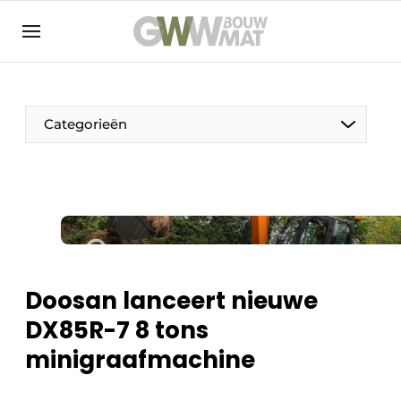
NL
EN
Categorieën
De Pen
Vrouw in de bouw
Doosan lanceert nieuwe
DX85R-7 8 tons
minigraafmachine