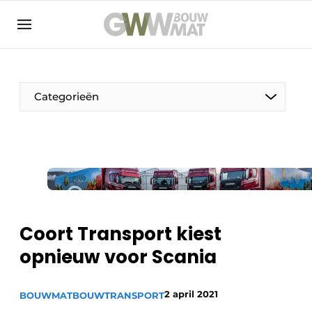
NL
EN
Categorieën
De Pen
Vrouw in de bouw
Coort Transport kiest
opnieuw voor Scania
2 april 2021
BOUWMAT
BOUWTRANSPORT