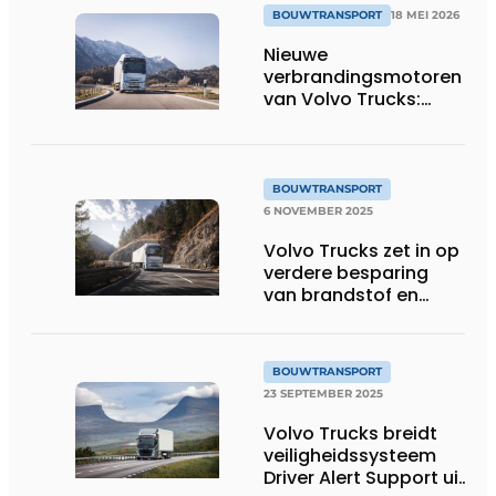
BOUWTRANSPORT
18 MEI 2026
Nieuwe
verbrandingsmotoren
van Volvo Trucks:
brandstofefficiënt en
geschikt voor
alternatieve
brandstoffen
BOUWTRANSPORT
6 NOVEMBER 2025
Volvo Trucks zet in op
verdere besparing
van brandstof en
CO2-uitstoot met
stop-start-
motortechnologie
BOUWTRANSPORT
23 SEPTEMBER 2025
Volvo Trucks breidt
veiligheidssysteem
Driver Alert Support uit