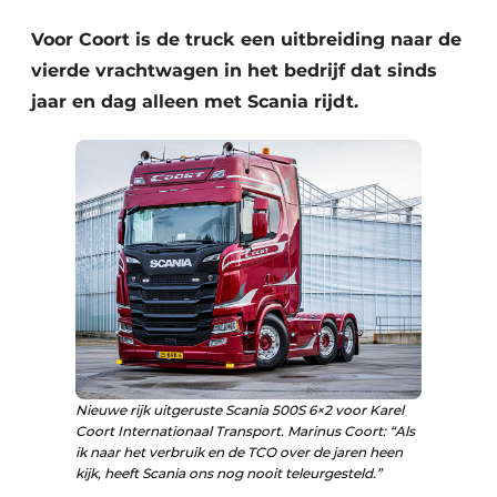
Voor Coort is de truck een uitbreiding naar de
vierde vrachtwagen in het bedrijf dat sinds
jaar en dag alleen met Scania rijdt.
Duurzaamheid & Innovatie
Fundering
Kopen/Huren/Leasen
Sloop & Recycling
Bouwtransport
Nieuwe rijk uitgeruste Scania 500S 6×2 voor Karel
Coort Internationaal Transport. Marinus Coort: “Als
ik naar het verbruik en de TCO over de jaren heen
Machines & Materieel
kijk, heeft Scania ons nog nooit teleurgesteld.”