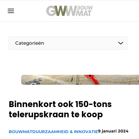
NL
EN
Categorieën
De Pen
Vrouw in de bouw
Binnenkort ook 150-tons
telerupskraan te koop
9 januari 2024
BOUWMAT
DUURZAAMHEID & INNOVATIE