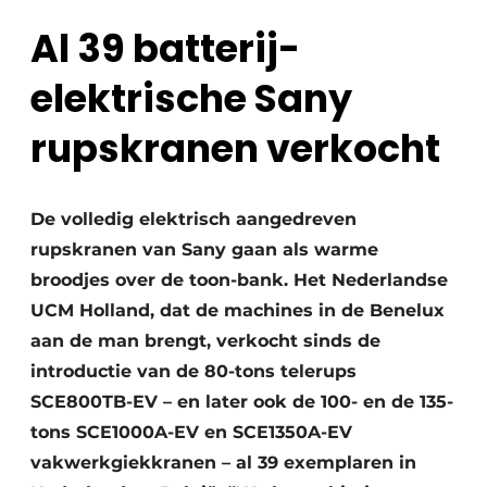
Al 39 batterij-
elektrische Sany
rupskranen verkocht
Duurzaamheid & Innovatie
De volledig elektrisch aangedreven
rupskranen van Sany gaan als warme
Fundering
broodjes over de toon-bank. Het Nederlandse
Kopen/Huren/Leasen
UCM Holland, dat de machines in de Benelux
aan de man brengt, verkocht sinds de
Sloop & Recycling
introductie van de 80-tons telerups
SCE800TB-EV – en later ook de 100- en de 135-
Bouwtransport
tons SCE1000A-EV en SCE1350A-EV
Machines & Materieel
vakwerkgiekkranen – al 39 exemplaren in