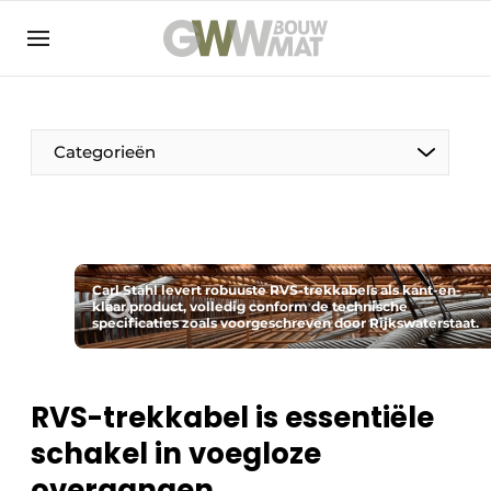
NL
EN
Categorieën
De Pen
Carl Stahl levert robuuste RVS-trekkabels als kant-en-
Vrouw in de bouw
klaar product, volledig conform de technische
specificaties zoals voorgeschreven door Rijkswaterstaat.
RVS-trekkabel is essentiële
schakel in voegloze
overgangen