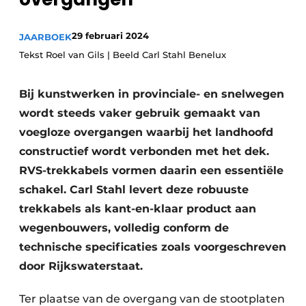
29 februari 2024
JAARBOEK
Tekst Roel van Gils | Beeld Carl Stahl Benelux
Bij kunstwerken in provinciale- en snelwegen
wordt steeds vaker gebruik gemaakt van
Duurzaamheid & Innovatie
voegloze overgangen waarbij het landhoofd
constructief wordt verbonden met het dek.
Fundering
RVS-trekkabels vormen daarin een essentiële
schakel. Carl Stahl levert deze robuuste
Kopen/Huren/Leasen
trekkabels als kant-en-klaar product aan
Sloop & Recycling
wegenbouwers, volledig conform de
technische specificaties zoals voorgeschreven
Bouwtransport
door Rijkswaterstaat.
Machines & Materieel
Ter plaatse van de overgang van de stootplaten