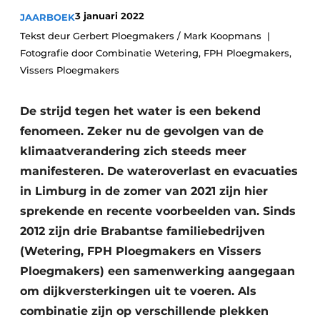
3 januari 2022
JAARBOEK
Tekst deur Gerbert Ploegmakers / Mark Koopmans
Fotografie door Combinatie Wetering, FPH Ploegmakers,
Vissers Ploegmakers
De strijd tegen het water is een bekend
fenomeen. Zeker nu de gevolgen van de
Duurzaamheid & Innovatie
klimaatverandering zich steeds meer
Fundering
manifesteren. De wateroverlast en evacuaties
in Limburg in de zomer van 2021 zijn hier
Kopen/Huren/Leasen
sprekende en recente voorbeelden van. Sinds
2012 zijn drie Brabantse familiebedrijven
Sloop & Recycling
(Wetering, FPH Ploegmakers en Vissers
Bouwtransport
Ploegmakers) een samenwerking aangegaan
om dijkversterkingen uit te voeren. Als
Machines & Materieel
combinatie zijn op verschillende plekken