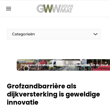
NL
EN
Categorieën
De Pen
Ontgraven en afvoeren vrijkomend materiaal uit de sleuf
Vrouw in de bouw
Grofzandbarrière als
dijkversterking is geweldige
innovatie