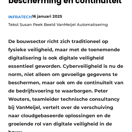
bescherming en continuïteit
16 januari 2025
INFRATECH
Tekst Susan Peek Beeld VanMeijel Automatisering
De bouwsector richt zich traditioneel op
fysieke veiligheid, maar met de toenemende
Duurzaamheid & Innovatie
digitalisering is ook digitale veiligheid
essentieel geworden. Cyberveiligheid is nu de
Fundering
norm, niet alleen om gevoelige gegevens te
Kopen/Huren/Leasen
beschermen, maar ook om de continuïteit van
de bedrijfsvoering te waarborgen. Peter
Sloop & Recycling
Wouters, teamleider technische consultancy
bij VanMeijel, vertelt over de verschuiving
Bouwtransport
naar cloudgebaseerde oplossingen en de
Machines & Materieel
groeiende rol van digitale veiligheid in de