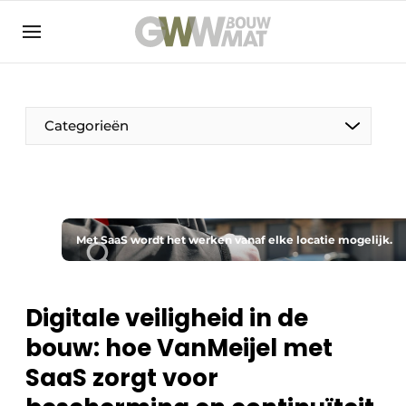
NL
EN
Categorieën
De Pen
Met SaaS wordt het werken vanaf elke locatie mogelijk.
Vrouw in de bouw
Digitale veiligheid in de
bouw: hoe VanMeijel met
SaaS zorgt voor