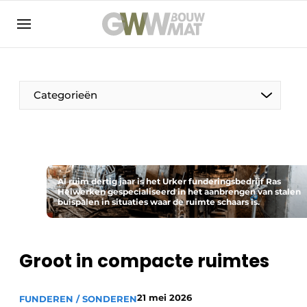
NL
EN
Categorieën
De Pen
Al ruim dertig jaar is het Urker funderingsbedrijf Ras
Vrouw in de bouw
Heiwerken gespecialiseerd in het aanbrengen van stalen
buispalen in situaties waar de ruimte schaars is.
Groot in compacte ruimtes
21 mei 2026
FUNDEREN / SONDEREN