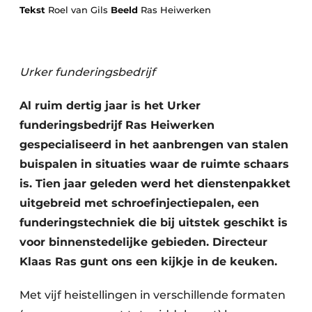
Tekst
Roel van Gils
Beeld
Ras Heiwerken
Urker funderingsbedrijf
Al ruim dertig jaar is het Urker
funderingsbedrijf Ras Heiwerken
Duurzaamheid & Innovatie
gespecialiseerd in het aanbrengen van stalen
Fundering
buispalen in situaties waar de ruimte schaars
is. Tien jaar geleden werd het dienstenpakket
Kopen/Huren/Leasen
uitgebreid met schroefinjectiepalen, een
funderingstechniek die bij uitstek geschikt is
Sloop & Recycling
voor binnenstedelijke gebieden. Directeur
Bouwtransport
Klaas Ras gunt ons een kijkje in de keuken.
Machines & Materieel
Met vijf heistellingen in verschillende formaten