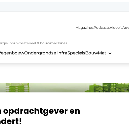
Magazines
Podcasts
Video’s
Adv
 energie, bouwmaterieel & bouwmachines
egenbouw
Ondergrondse infra
Specials
BouwMat
n opdrachtgever en
dert!