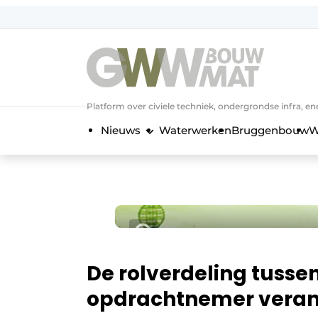
NL
EN
Platform over civiele techniek, ondergrondse infra,
Nieuws
Waterwerken
Bruggenbouw
W
De rolverdeling tusse
opdrachtnemer veran