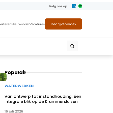
Volg ons op
Bedrijvenindex
erteren
Nieuwsbrief
Vacatures
Populair
WATERWERKEN
Van ontwerp tot instandhouding: één
integrale blik op de Krammersluizen
16 juli 2026