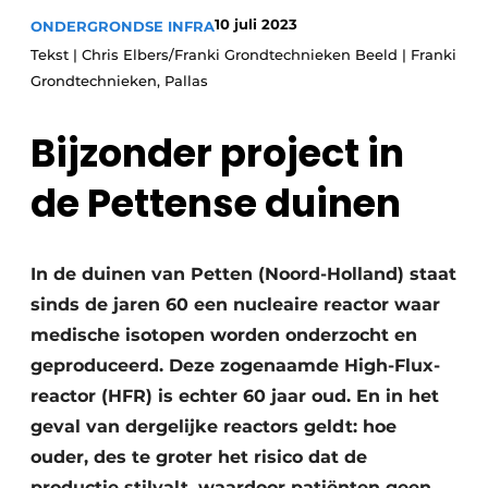
10 juli 2023
ONDERGRONDSE INFRA
Tekst | Chris Elbers/Franki Grondtechnieken Beeld | Franki
Grondtechnieken, Pallas
Bijzonder project in
de Pettense duinen
Duurzaamheid & Innovatie
Fundering
In de duinen van Petten (Noord-Holland) staat
sinds de jaren 60 een nucleaire reactor waar
Kopen/Huren/Leasen
medische isotopen worden onderzocht en
Sloop & Recycling
geproduceerd. Deze zogenaamde High-Flux-
reactor (HFR) is echter 60 jaar oud. En in het
Bouwtransport
geval van dergelijke reactors geldt: hoe
Machines & Materieel
ouder, des te groter het risico dat de
productie stilvalt, waardoor patiënten geen