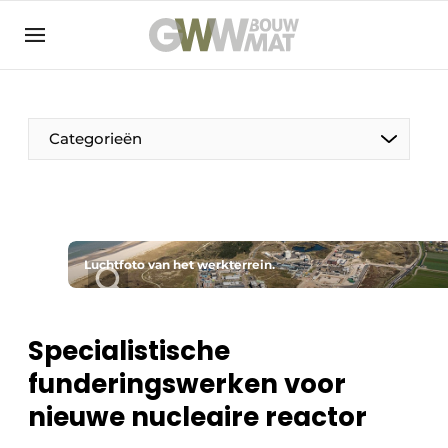
NL
EN
Categorieën
De Pen
Luchtfoto van het werkterrein.
Vrouw in de bouw
Specialistische
funderingswerken voor
nieuwe nucleaire reactor