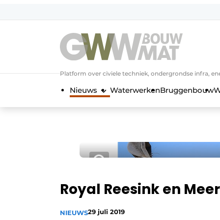
NL
EN
Platform over civiele techniek, ondergrondse infra,
Nieuws
Waterwerken
Bruggenbouw
W
Royal Reesink en Me
29 juli 2019
NIEUWS