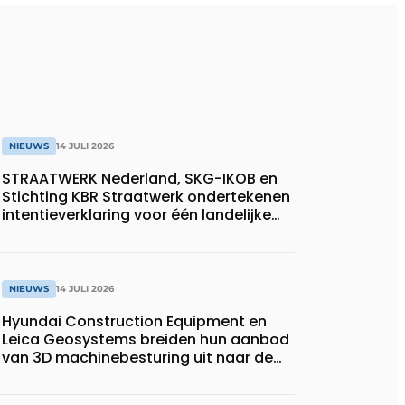
NIEUWS
14 JULI 2026
STRAATWERK Nederland, SKG-IKOB en
Stichting KBR Straatwerk ondertekenen
intentieverklaring voor één landelijke
kwaliteitsregeling voor straatwerk
NIEUWS
14 JULI 2026
Hyundai Construction Equipment en
Leica Geosystems breiden hun aanbod
van 3D machinebesturing uit naar de
serie HD130A-bulldozers