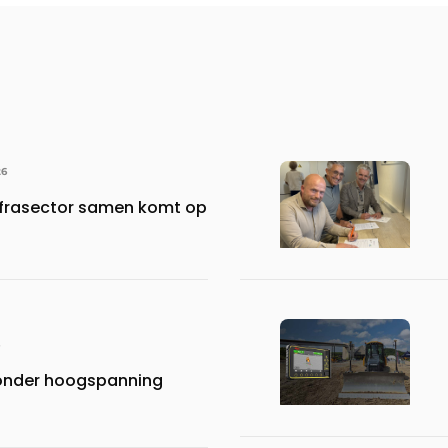
26
frasector samen komt op
 onder hoogspanning