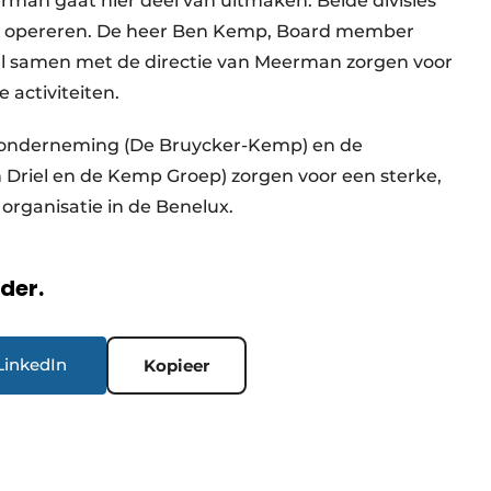
an gaat hier deel van uitmaken. Beide divisies
kaar opereren. De heer Ben Kemp, Board member
zal samen met de directie van Meerman zorgen voor
activiteiten.
 onderneming (De Bruycker-Kemp) en de
riel en de Kemp Groep) zorgen voor een sterke,
rganisatie in de Benelux.
rder.
LinkedIn
Kopieer