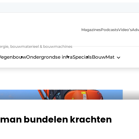
Magazines
Podcasts
Video’s
Adv
 energie, bouwmaterieel & bouwmachines
egenbouw
Ondergrondse infra
Specials
BouwMat
erman bundelen krachten