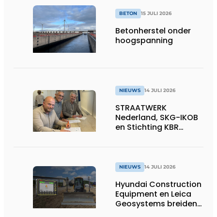
BETON
15 JULI 2026
Betonherstel onder
hoogspanning
NIEUWS
14 JULI 2026
STRAATWERK
Nederland, SKG-IKOB
en Stichting KBR
Straatwerk
ondertekenen
intentieverklaring
voor één landelijke
NIEUWS
14 JULI 2026
kwaliteitsregeling
Hyundai Construction
voor straatwerk
Equipment en Leica
Geosystems breiden
hun aanbod van 3D