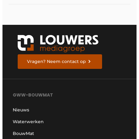
machinebesturing uit
naar de serie HD130A-
bulldozers
Vragen? Neem contact op
GWW-BOUWMAT
Nieuws
Waterwerken
BouwMat