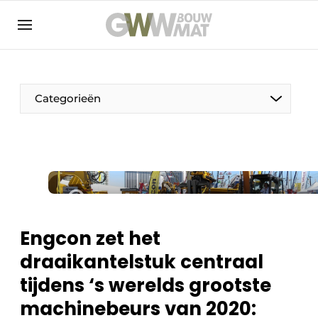
NL
EN
Categorieën
De Pen
Vrouw in de bouw
Engcon zet het
draaikantelstuk centraal
tijdens ‘s werelds grootste
machinebeurs van 2020: