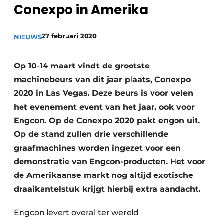
Conexpo in Amerika
27 februari 2020
NIEUWS
Op 10-14 maart vindt de grootste
machinebeurs van dit jaar plaats, Conexpo
Duurzaamheid & Innovatie
2020 in Las Vegas. Deze beurs is voor velen
het evenement event van het jaar, ook voor
Fundering
Engcon. Op de Conexpo 2020 pakt engon uit.
Op de stand zullen drie verschillende
Kopen/Huren/Leasen
graafmachines worden ingezet voor een
Sloop & Recycling
demonstratie van Engcon-producten. Het voor
de Amerikaanse markt nog altijd exotische
Bouwtransport
draaikantelstuk krijgt hierbij extra aandacht.
Machines & Materieel
Engcon levert overal ter wereld