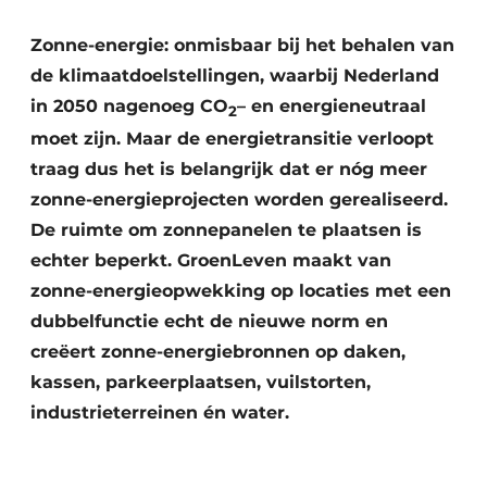
Zonne-energie: onmisbaar bij het behalen van
de klimaatdoelstellingen, waarbij Nederland
in 2050 nagenoeg CO
– en energieneutraal
2
moet zijn. Maar de energietransitie verloopt
traag dus het is belangrijk dat er nóg meer
zonne-energieprojecten worden gerealiseerd.
Duurzaamheid & Innovatie
De ruimte om zonnepanelen te plaatsen is
Fundering
echter beperkt. GroenLeven maakt van
zonne-energieopwekking op locaties met een
Kopen/Huren/Leasen
dubbelfunctie echt de nieuwe norm en
creëert zonne-energiebronnen op daken,
Sloop & Recycling
kassen, parkeerplaatsen, vuilstorten,
Bouwtransport
industrieterreinen én water.
Machines & Materieel