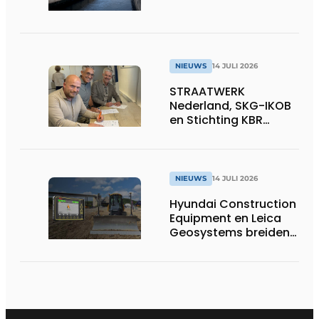
NIEUWS
14 JULI 2026
STRAATWERK
Nederland, SKG-IKOB
en Stichting KBR
Straatwerk
ondertekenen
intentieverklaring
voor één landelijke
NIEUWS
14 JULI 2026
kwaliteitsregeling
Hyundai Construction
voor straatwerk
Equipment en Leica
Geosystems breiden
hun aanbod van 3D
machinebesturing uit
naar de serie HD130A-
bulldozers