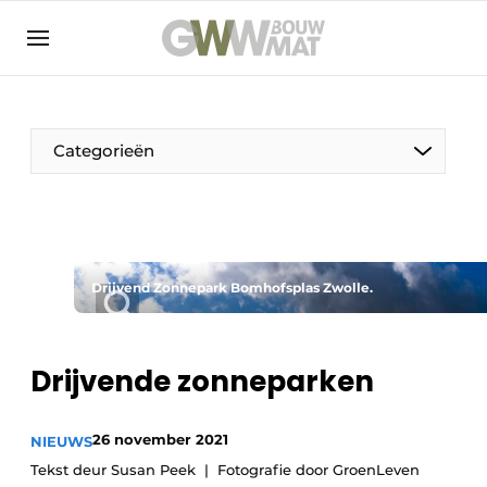
NL
EN
Categorieën
De Pen
Drijvend Zonnepark Bomhofsplas Zwolle.
Vrouw in de bouw
Drijvende zonneparken
26 november 2021
NIEUWS
Tekst deur Susan Peek
Fotografie door GroenLeven