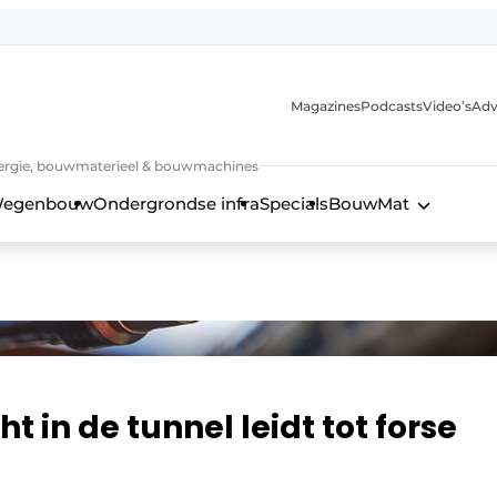
Magazines
Podcasts
Video’s
Adv
 energie, bouwmaterieel & bouwmachines
egenbouw
Ondergrondse infra
Specials
BouwMat
t in de tunnel leidt tot forse