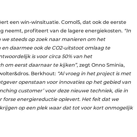
ëert een win-winsituatie. Comol5, dat ook de eerste
ing neemt, profiteert van de lagere energiekosten.
“In
ijn we steeds op zoek naar manieren om het
n en daarmee ook de CO2-uitstoot omlaag te
twoordelijk is voor circa 50% van het
ch om eerst daarnaar te kijken”
, zegt Onno Sminia,
wolter
&
dros. Berkhout:
“Al vroeg in het project is met
tgever openstaan voor innovaties op het gebied van
unching customer’ voor deze nieuwe techniek, die in
 forse energiereductie oplevert. Het feit dat we
 krijgen op een plek waar dat tot voor kort onmogelijk