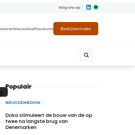
Volg ons op
Bedrijvenindex
erteren
Nieuwsbrief
Vacatures
Populair
BRUGGENBOUW
Doka stimuleert de bouw van de op
twee na langste brug van
Denemarken