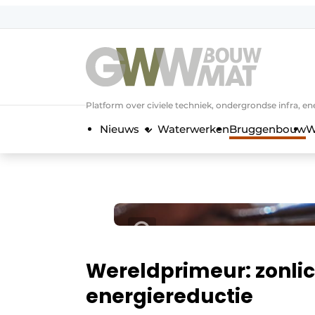
NL
EN
Platform over civiele techniek, ondergrondse infra,
Nieuws
Waterwerken
Bruggenbouw
W
Wereldprimeur: zonlich
energiereductie