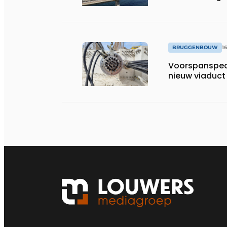
BRUGGENBOUW
1
Voorspanspeci
nieuw viaduct