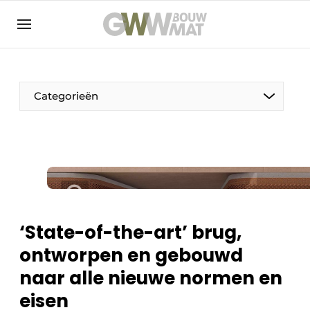
NL
EN
Categorieën
De Pen
Vrouw in de bouw
‘State-of-the-art’ brug,
ontworpen en gebouwd
naar alle nieuwe normen en
eisen