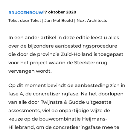
17 oktober 2020
BRUGGENBOUW
Tekst deur Tekst | Jan Mol Beeld | Next Architects
In een ander artikel in deze editie leest u alles
over de bijzondere aanbestedingsprocedure
die door de provincie Zuid-Holland is toegepast
Duurzaamheid & Innovatie
voor het project waarin de Steekterbrug
Fundering
vervangen wordt.
Kopen/Huren/Leasen
Op dit moment bevindt de aanbesteding zich in
fase 4, de concretiseringfase. Na het doorlopen
Sloop & Recycling
van alle door Twijnstra & Gudde uitgezette
assessments, viel op onpartijdige wijze de
Bouwtransport
keuze op de bouwcombinatie Heijmans-
Machines & Materieel
Hillebrand, om de concretiseringsfase mee te