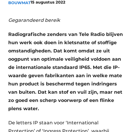
15 augustus 2022
BOUWMAT
Gegarandeerd bereik
Radiografische zenders van Tele Radio blijven
hun werk ook doen in kletsnatte of stoffige
omstandigheden. Dat komt omdat ze uit
Duurzaamheid & Innovatie
oogpunt van optimale veiligheid voldoen aan
de internationale standaard IP65. Met die IP-
Fundering
waarde geven fabrikanten aan in welke mate
Kopen/Huren/Leasen
hun product is beschermd tegen indringers
van buiten. Dat kan stof en vuil zijn, maar net
Sloop & Recycling
zo goed een scherp voorwerp of een flinke
plens water.
Bouwtransport
Machines & Materieel
De letters IP staan voor ‘International
Protection’ of ‘Ingress Protection’, waarbij