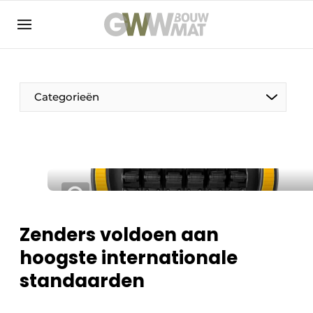
NL
EN
Categorieën
De Pen
Vrouw in de bouw
Zenders voldoen aan
hoogste internationale
standaarden