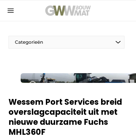
NL
EN
Categorieën
De Pen
Vrouw in de bouw
Wessem Port Services breid
overslagcapaciteit uit met
nieuwe duurzame Fuchs
MHL360F