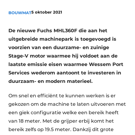
5 oktober 2021
BOUWMAT
De nieuwe Fuchs MHL360F die aan het
uitgebreide machinepark is toegevoegd is
voorzien van een duurzame- en zuinige
Stage-V motor waarmee hij voldoet aan de
Duurzaamheid & Innovatie
laatste emissie eisen waarmee Wessem Port
Fundering
Services wederom aantoont te investeren in
duurzaam- en modern materieel.
Kopen/Huren/Leasen
Om snel en efficiënt te kunnen werken is er
Sloop & Recycling
gekozen om de machine te laten uitvoeren met
Bouwtransport
een giek configuratie welke een bereik heeft
van 18 meter. Met de grijper erbij komt het
Machines & Materieel
bereik zelfs op 19.5 meter. Dankzij dit grote